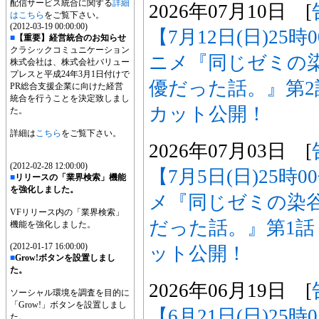
配信サービス統合に関する
詳細
2026年07月10日 [
はこちら
をご覧下さい。
(2012-03-19 00:00:00)
【7月12日(日)25
■
【重要】経営統合のお知らせ
クラシックコミュニケーション
ニメ『同じゼミの
株式会社は、株式会社バリュー
プレスと平成24年3月1日付けで
優だった話。』第
PR総合支援企業に向けた経営
統合を行うことを決定致しまし
カット公開！
た。
詳細は
こちら
をご覧下さい。
2026年07月03日 [
(2012-02-28 12:00:00)
【7月5日(日)25時
■
リリースの「業界検索」機能
を強化しました。
メ『同じゼミの染
VFリリース内の「業界検索」
だった話。』第1
機能を強化しました。
(2012-01-17 16:00:00)
ット公開！
■
Grow!ボタンを設置しまし
た。
2026年06月19日 [
ソーシャル環境を調査を目的に
「Grow!」ボタンを設置しまし
【6月21日(日)25
た。