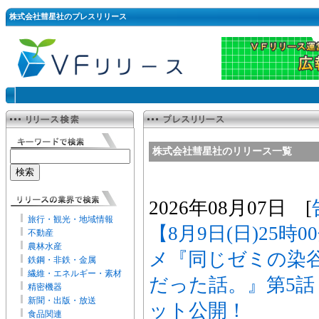
株式会社彗星社のプレスリリース
株式会社彗星社のリリース一覧
2026年08月07日 [
旅行・観光・地域情報
【8月9日(日)25時
不動産
農林水産
メ『同じゼミの染
鉄鋼・非鉄・金属
繊維・エネルギー・素材
だった話。』第5
精密機器
新聞・出版・放送
ット公開！
食品関連