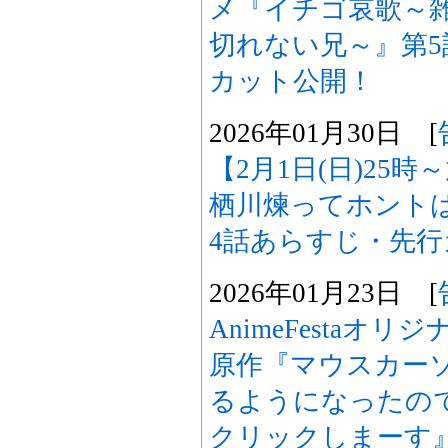
メ『イチゴ哀歌～
切れない兄～』第
カット公開！
2026年01月30日 [
【2月1日(日)25
栖川煉ってホント
4話あらすじ・先
2026年01月23日 [
AnimeFestaオ
原作『マウスカー
るようになったの
クリックしまーす