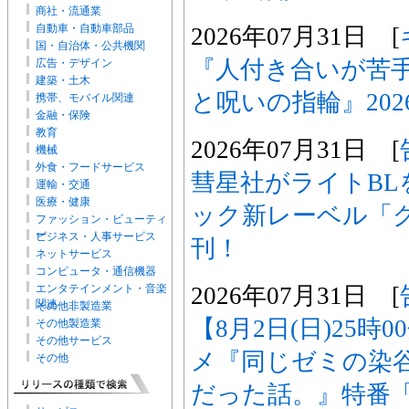
商社・流通業
自動車・自動車部品
2026年07月31日 [
国・自治体・公共機関
『人付き合いが苦
広告・デザイン
建築・土木
と呪いの指輪』202
携帯、モバイル関連
金融・保険
教育
2026年07月31日 [
機械
外食・フードサービス
彗星社がライトBL
運輸・交通
医療・健康
ック新レーベル「
ファッション・ビューティ
ー
ビジネス・人事サービス
刊！
ネットサービス
コンピュータ・通信機器
2026年07月31日 [
エンタテインメント・音楽
関連
その他非製造業
【8月2日(日)25時
その他製造業
その他サービス
メ『同じゼミの染
その他
だった話。』特番