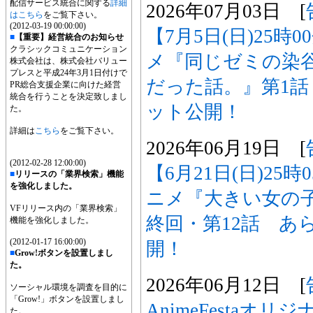
配信サービス統合に関する
詳細
2026年07月03日 [
はこちら
をご覧下さい。
(2012-03-19 00:00:00)
【7月5日(日)25時
■
【重要】経営統合のお知らせ
クラシックコミュニケーション
メ『同じゼミの染
株式会社は、株式会社バリュー
プレスと平成24年3月1日付けで
だった話。』第1
PR総合支援企業に向けた経営
統合を行うことを決定致しまし
ット公開！
た。
詳細は
こちら
をご覧下さい。
2026年06月19日 [
(2012-02-28 12:00:00)
【6月21日(日)25
■
リリースの「業界検索」機能
を強化しました。
ニメ『大きい女の
VFリリース内の「業界検索」
終回・第12話 あ
機能を強化しました。
(2012-01-17 16:00:00)
開！
■
Grow!ボタンを設置しまし
た。
2026年06月12日 [
ソーシャル環境を調査を目的に
「Grow!」ボタンを設置しまし
AnimeFestaオ
た。