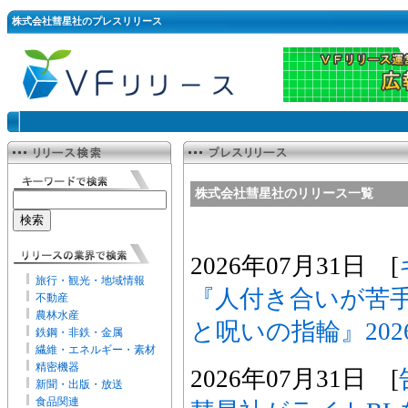
株式会社彗星社のプレスリリース
株式会社彗星社のリリース一覧
2026年07月31日 [
旅行・観光・地域情報
『人付き合いが苦
不動産
農林水産
と呪いの指輪』202
鉄鋼・非鉄・金属
繊維・エネルギー・素材
精密機器
2026年07月31日 [
新聞・出版・放送
食品関連