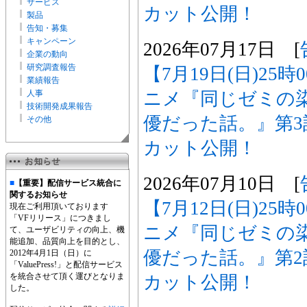
サービス
カット公開！
製品
告知・募集
キャンペーン
2026年07月17日 [
企業の動向
研究調査報告
【7月19日(日)25
業績報告
ニメ『同じゼミの
人事
技術開発成果報告
優だった話。』第
その他
カット公開！
2026年07月10日 [
■
【重要】配信サービス統合に
関するお知らせ
【7月12日(日)25
現在ご利用頂いております
「VFリリース」につきまし
ニメ『同じゼミの
て、ユーザビリティの向上、機
能追加、品質向上を目的とし、
優だった話。』第
2012年4月1日（日）に
「ValuePress!」と配信サービス
を統合させて頂く運びとなりま
カット公開！
した。