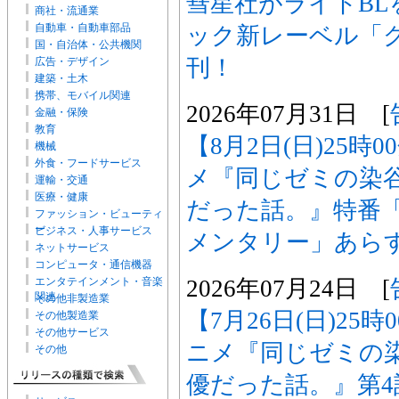
彗星社がライトBL
商社・流通業
自動車・自動車部品
ック新レーベル「
国・自治体・公共機関
刊！
広告・デザイン
建築・土木
携帯、モバイル関連
2026年07月31日 [
金融・保険
教育
【8月2日(日)25時
機械
外食・フードサービス
メ『同じゼミの染
運輸・交通
医療・健康
だった話。』特番
ファッション・ビューティ
ー
ビジネス・人事サービス
メンタリー」あら
ネットサービス
コンピュータ・通信機器
2026年07月24日 [
エンタテインメント・音楽
関連
その他非製造業
【7月26日(日)25
その他製造業
その他サービス
ニメ『同じゼミの
その他
優だった話。』第