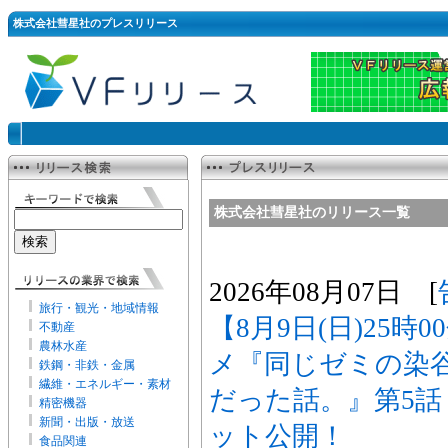
株式会社彗星社のプレスリリース
株式会社彗星社のリリース一覧
2026年08月07日 [
旅行・観光・地域情報
【8月9日(日)25時
不動産
農林水産
メ『同じゼミの染
鉄鋼・非鉄・金属
繊維・エネルギー・素材
だった話。』第5
精密機器
新聞・出版・放送
ット公開！
食品関連