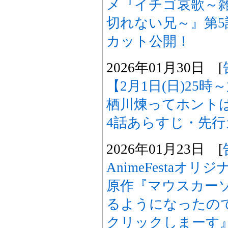
メ『イチゴ哀歌～
切れない兄～』第
カット公開！
2026年01月30日 [
【2月1日(日)25
栖川煉ってホント
4話あらすじ・先
2026年01月23日 [
AnimeFestaオ
原作『マウスカー
るようになったの
クリックしまーす