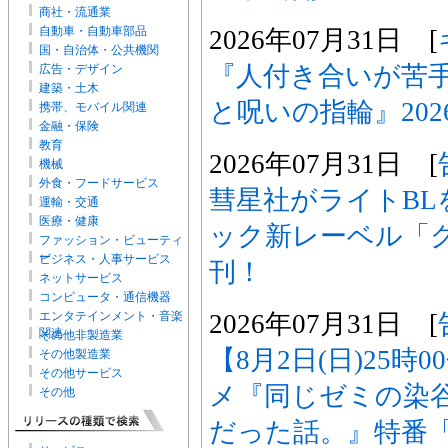
商社・流通業
自動車・自動車部品
2026年07月31日 [
国・自治体・公共機関
『人付き合いが苦
広告・デザイン
建築・土木
と呪いの指輪』202
携帯、モバイル関連
金融・保険
教育
2026年07月31日 [
機械
外食・フードサービス
彗星社がライトBL
運輸・交通
医療・健康
ック新レーベル「
ファッション・ビューティ
ー
ビジネス・人事サービス
刊！
ネットサービス
コンピュータ・通信機器
2026年07月31日 [
エンタテインメント・音楽
関連
その他非製造業
【8月2日(日)25時
その他製造業
その他サービス
メ『同じゼミの染
その他
だった話。』特番