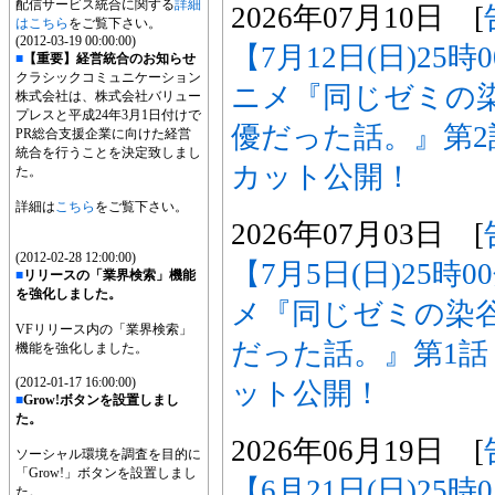
配信サービス統合に関する
詳細
2026年07月10日 [
はこちら
をご覧下さい。
(2012-03-19 00:00:00)
【7月12日(日)25
■
【重要】経営統合のお知らせ
クラシックコミュニケーション
ニメ『同じゼミの
株式会社は、株式会社バリュー
プレスと平成24年3月1日付けで
優だった話。』第
PR総合支援企業に向けた経営
統合を行うことを決定致しまし
カット公開！
た。
詳細は
こちら
をご覧下さい。
2026年07月03日 [
(2012-02-28 12:00:00)
【7月5日(日)25時
■
リリースの「業界検索」機能
を強化しました。
メ『同じゼミの染
VFリリース内の「業界検索」
だった話。』第1
機能を強化しました。
(2012-01-17 16:00:00)
ット公開！
■
Grow!ボタンを設置しまし
た。
2026年06月19日 [
ソーシャル環境を調査を目的に
「Grow!」ボタンを設置しまし
【6月21日(日)25
た。