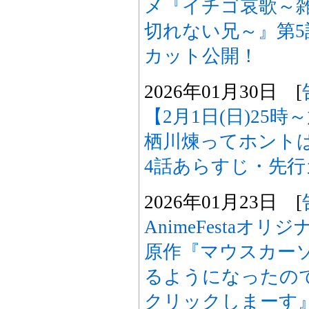
メ『イチゴ哀歌～
切れない兄～』第
カット公開！
2026年01月30日 [
【2月1日(日)25
栖川煉ってホント
4話あらすじ・先
2026年01月23日 [
AnimeFestaオ
原作『マウスカー
るようになったの
クリックしまーす