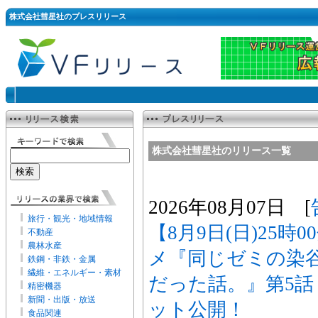
株式会社彗星社のプレスリリース
株式会社彗星社のリリース一覧
2026年08月07日 [
旅行・観光・地域情報
【8月9日(日)25時
不動産
農林水産
メ『同じゼミの染
鉄鋼・非鉄・金属
繊維・エネルギー・素材
だった話。』第5
精密機器
新聞・出版・放送
ット公開！
食品関連