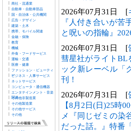
商社・流通業
自動車・自動車部品
2026年07月31日 [
国・自治体・公共機関
『人付き合いが苦
広告・デザイン
建築・土木
と呪いの指輪』202
携帯、モバイル関連
金融・保険
教育
2026年07月31日 [
機械
外食・フードサービス
彗星社がライトBL
運輸・交通
医療・健康
ック新レーベル「
ファッション・ビューティ
ー
ビジネス・人事サービス
刊！
ネットサービス
コンピュータ・通信機器
2026年07月31日 [
エンタテインメント・音楽
関連
その他非製造業
【8月2日(日)25時
その他製造業
その他サービス
メ『同じゼミの染
その他
だった話。』特番