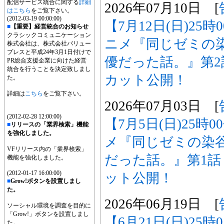
配信サービス統合に関する
詳細
2026年07月10日 [
はこちら
をご覧下さい。
(2012-03-19 00:00:00)
【7月12日(日)25
■
【重要】経営統合のお知らせ
クラシックコミュニケーション
ニメ『同じゼミの
株式会社は、株式会社バリュー
プレスと平成24年3月1日付けで
優だった話。』第
PR総合支援企業に向けた経営
統合を行うことを決定致しまし
カット公開！
た。
詳細は
こちら
をご覧下さい。
2026年07月03日 [
(2012-02-28 12:00:00)
【7月5日(日)25時
■
リリースの「業界検索」機能
を強化しました。
メ『同じゼミの染
VFリリース内の「業界検索」
だった話。』第1
機能を強化しました。
(2012-01-17 16:00:00)
ット公開！
■
Grow!ボタンを設置しまし
た。
2026年06月19日 [
ソーシャル環境を調査を目的に
「Grow!」ボタンを設置しまし
【6月21日(日)25
た。