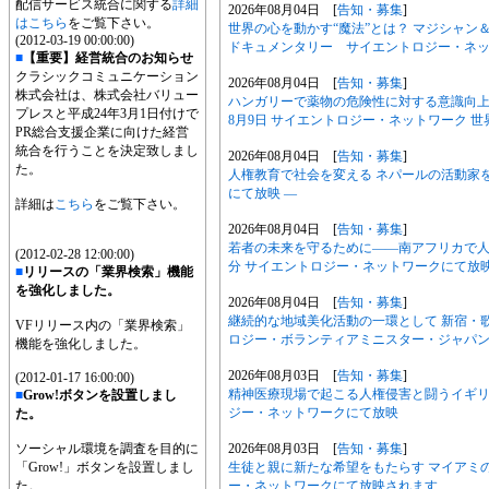
配信サービス統合に関する
詳細
2026年08月04日 [
告知・募集
]
はこちら
をご覧下さい。
世界の心を動かす“魔法”とは？ マジシャン
(2012-03-19 00:00:00)
ドキュメンタリー サイエントロジー・ネット
■
【重要】経営統合のお知らせ
クラシックコミュニケーション
2026年08月04日 [
告知・募集
]
株式会社は、株式会社バリュー
ハンガリーで薬物の危険性に対する意識向
プレスと平成24年3月1日付けで
8月9日 サイエントロジー・ネットワーク 世
PR総合支援企業に向けた経営
統合を行うことを決定致しまし
2026年08月04日 [
告知・募集
]
た。
人権教育で社会を変える ネパールの活動家を
にて放映 ―
詳細は
こちら
をご覧下さい。
2026年08月04日 [
告知・募集
]
若者の未来を守るために――南アフリカで人身売
(2012-02-28 12:00:00)
分 サイエントロジー・ネットワークにて放
■
リリースの「業界検索」機能
を強化しました。
2026年08月04日 [
告知・募集
]
継続的な地域美化活動の一環として 新宿・歌
VFリリース内の「業界検索」
ロジー・ボランティアミニスター・ジャパ
機能を強化しました。
2026年08月03日 [
告知・募集
]
(2012-01-17 16:00:00)
精神医療現場で起こる人権侵害と闘うイギリ
■
Grow!ボタンを設置しまし
ジー・ネットワークにて放映
た。
2026年08月03日 [
告知・募集
]
ソーシャル環境を調査を目的に
生徒と親に新たな希望をもたらす マイアミの
「Grow!」ボタンを設置しまし
ー・ネットワークにて放映されます
た。