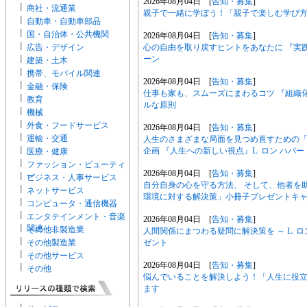
2026年08月04日 [
告知・募集
]
商社・流通業
親子で一緒に学ぼう！「親子で楽しむ学び方
自動車・自動車部品
国・自治体・公共機関
2026年08月04日 [
告知・募集
]
心の自由を取り戻すヒントをあなたに 『実
広告・デザイン
ーン
建築・土木
携帯、モバイル関連
2026年08月04日 [
告知・募集
]
金融・保険
仕事も家も、スムーズにまわるコツ 『組織
教育
ルな原則
機械
外食・フードサービス
2026年08月04日 [
告知・募集
]
運輸・交通
人生のさまざまな局面を見つめ直すための
企画 『人生への新しい視点』L. ロン ハバー
医療・健康
ファッション・ビューティ
2026年08月04日 [
告知・募集
]
ー
ビジネス・人事サービス
自分自身の心を守る方法、 そして、他者を助
ネットサービス
環境に対する解決策」小冊子プレゼントキ
コンピュータ・通信機器
エンタテインメント・音楽
2026年08月04日 [
告知・募集
]
関連
その他非製造業
人間関係にまつわる疑問に解決策を ～ L.
ゼント
その他製造業
その他サービス
2026年08月04日 [
告知・募集
]
その他
悩んでいることを解決しよう！「人生に役立
ます