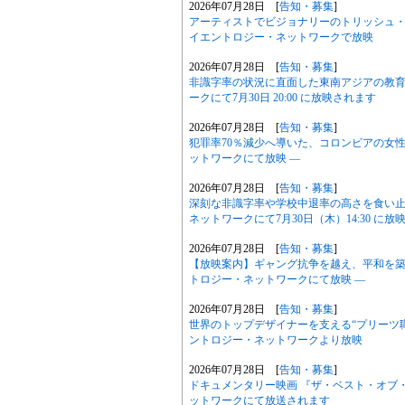
2026年07月28日 [
告知・募集
]
アーティストでビジョナリーのトリッシュ・デュ
イエントロジー・ネットワークで放映
2026年07月28日 [
告知・募集
]
非識字率の状況に直面した東南アジアの教育
ークにて7月30日 20:00 に放映されます
2026年07月28日 [
告知・募集
]
犯罪率70％減少へ導いた、コロンビアの女性
ットワークにて放映 ―
2026年07月28日 [
告知・募集
]
深刻な非識字率や学校中退率の高さを食い止
ネットワークにて7月30日（木）14:30 に放
2026年07月28日 [
告知・募集
]
【放映案内】ギャング抗争を越え、平和を築く活動
トロジー・ネットワークにて放映 ―
2026年07月28日 [
告知・募集
]
世界のトップデザイナーを支える“プリーツ職人”
ントロジー・ネットワークより放映
2026年07月28日 [
告知・募集
]
ドキュメンタリー映画 『ザ・ベスト・オブ・アス
ットワークにて放送されます