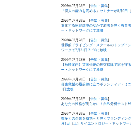
2026年07月28日 [
告知・募集
]
「個人の能力を高める」セミナーが8月9日
2026年07月28日 [
告知・募集
]
変化する家庭環境のなかで若者を導く教育者の物語
ー・ネットワークにて放映
2026年07月28日 [
告知・募集
]
世界的ドライビング・スクールのトップイ
ワークで7月31日 21:30に放映
2026年07月28日 [
告知・募集
]
【放映案内】英国伝統の煙突掃除で家を守る職人
ー・ネットワークにて放映 ―
2026年07月28日 [
告知・募集
]
災害救援の最前線に立つボランティア・ミニ
1日放映
2026年07月28日 [
告知・募集
]
あなたの性格が明らかに！自己分析テストWE
2026年07月28日 [
告知・募集
]
数多くの企業を成功へと導くブランディング
月1日（土）サイエントロジー・ネットワー