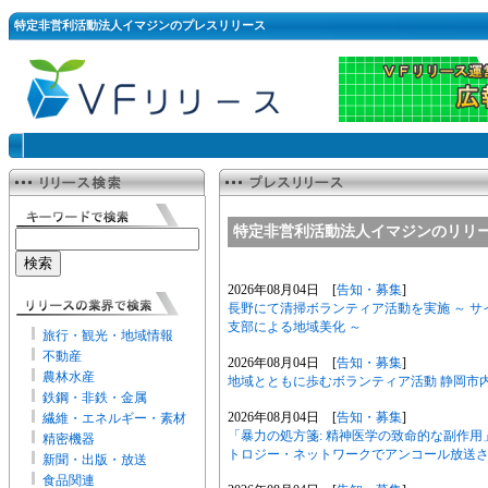
特定非営利活動法人イマジンのプレスリリース
特定非営利活動法人イマジンのリリ
2026年08月04日 [
告知・募集
]
長野にて清掃ボランティア活動を実施 ～ 
支部による地域美化 ～
旅行・観光・地域情報
不動産
2026年08月04日 [
告知・募集
]
農林水産
地域とともに歩むボランティア活動 静岡市
鉄鋼・非鉄・金属
2026年08月04日 [
告知・募集
]
繊維・エネルギー・素材
「暴力の処方箋: 精神医学の致命的な副作用」ド
精密機器
トロジー・ネットワークでアンコール放送
新聞・出版・放送
食品関連