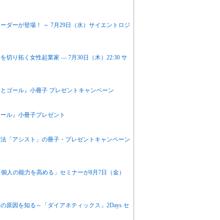
ダーが登場！ ～ 7月29日（水）サイエントロジ
拓く女性起業家 ― 7月30日（木）22:30 サ
とゴール』小冊子 プレゼントキャンペーン
ツール』小冊子プレゼント
方法「アシスト」の冊子・プレゼントキャンペーン
「個人の能力を高める」セミナーが8月7日（金）
原因を知る～「ダイアネティックス」2Days セ