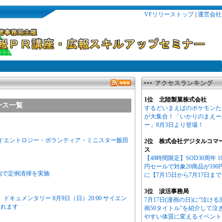
VFリリーストップ
|
運営会社
1位 北陸製菓株式会社
ース一覧
するどいまえばのポケモンた
が大集合！「いかりのまえー
ー」8月3日より登場！
サイエントロジー・ボランティア・ミニスター飯田
2位 株式会社デジタルコマ
ス
【48時間限定】SOD30周年 1
円セールで対象20商品が100
内で定例清掃を実施
に【7月15日から7月17日ま
3位 涙活事務局
キュメンタリー 8月9日（日）20:00 サイエン
7月17日(漫画の日)に“泣ける
されます
画50タイトル”を紹介して泣
やすい体質に変えるイベント