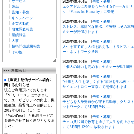
サービス
2026年08月04日 [
告知・募集
]
製品
エクアドルに希望をもたらす女性──カタリ
ク 「Voices for Humanity」に登場
告知・募集
キャンペーン
2026年08月04日 [
告知・募集
]
企業の動向
ストレス、感情的な動揺、不安感…その本当の
研究調査報告
ミナーが開催されます
業績報告
人事
2026年08月04日 [
告知・募集
]
技術開発成果報告
人生を立て直し人権を訴える、トラビス・エリ
ー・ネットワーク放映 ―
その他
2026年08月04日 [
告知・募集
]
「個人の能力を高める」セミナーが8月16
2026年08月04日 [
告知・募集
]
■
【重要】配信サービス統合に
“仕事と人生を楽しくする”原理を学ぶ夜 ～
関するお知らせ
サイエントロジー東京にて開催されます
現在ご利用頂いております
「VFリリース」につきまし
2026年08月04日 [
告知・募集
]
て、ユーザビリティの向上、機
子どもを人身売買から守る活動家、クリス
能追加、品質向上を目的とし、
ットワークにて8月5日放映 ―
2012年4月1日（日）に
「ValuePress!」と配信サービス
2026年08月04日 [
告知・募集
]
を統合させて頂く運びとなりま
チェコ共和国で教育を通じて人生を向上さ
した。
にて8月5日 12:00 に放映されます