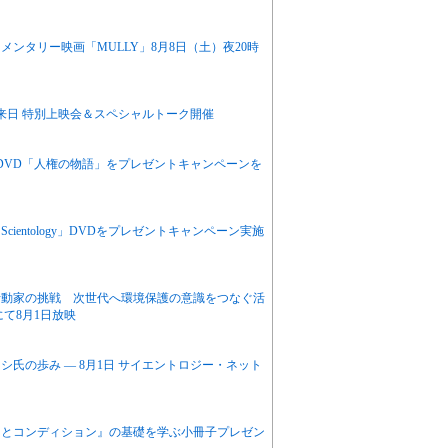
ンタリー映画「MULLY」8月8日（土）夜20時
来日 特別上映会＆スペシャルトーク開催
けDVD「人権の物語」をプレゼントキャンペーンを
entology」DVDをプレゼントキャンペーン実施
活動家の挑戦 次世代へ環境保護の意識をつなぐ活
て8月1日放映
氏の歩み ― 8月1日 サイエントロジー・ネット
スとコンディション』の基礎を学ぶ小冊子プレゼン