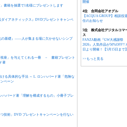
開催
」書籍を抽選で1名様にプレゼントします
4位 合同会社アオグル
【ACQUA GROUP】相談役
践ダイアネティックス』DVDプレゼントキャンペ
任のお知らせ
5位 株式会社デジタルコマ
ス
化の基礎』――人が集まる場に欠かせないシンプ
FANZA動画『GW大感謝祭
2026』人気作品が50%OFF!! 
日より開催！【5月15日まで
「視座」を与えてくれる一冊 － 書籍プレゼント
>>もっと見る
ド著
ける具体的な手法 ～ L. ロンハバード著「危険な
ャンペーン
 ロンハバード著「理解を構成するもの」小冊子プレ
つ技術」DVD プレゼントキャンペーンを行ない