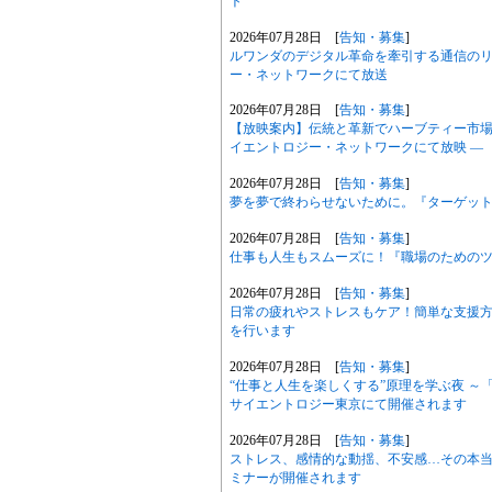
ト
2026年07月28日 [
告知・募集
]
ルワンダのデジタル革命を牽引する通信のリー
ー・ネットワークにて放送
2026年07月28日 [
告知・募集
]
【放映案内】伝統と革新でハーブティー市場を切り
イエントロジー・ネットワークにて放映 ―
2026年07月28日 [
告知・募集
]
夢を夢で終わらせないために。『ターゲット
2026年07月28日 [
告知・募集
]
仕事も人生もスムーズに！『職場のための
2026年07月28日 [
告知・募集
]
日常の疲れやストレスもケア！簡単な支援
を行います
2026年07月28日 [
告知・募集
]
“仕事と人生を楽しくする”原理を学ぶ夜 ～
サイエントロジー東京にて開催されます
2026年07月28日 [
告知・募集
]
ストレス、感情的な動揺、不安感…その本当の
ミナーが開催されます