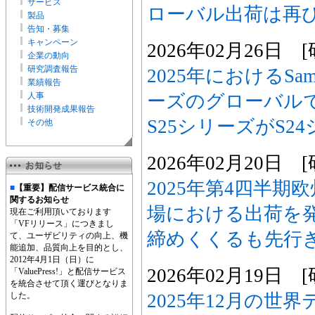
サービス
ローバル出荷は再
製品
告知・募集
キャンペーン
2026年02月26日
企業の動向
研究調査報告
2025年におけるSamsu
業績報告
ーズのグローバル
人事
技術開発成果報告
S25シリーズがS2
その他
2026年02月20日
2025年第4四半
■
【重要】配信サービス統合に
関するお知らせ
場における出荷を発
現在ご利用頂いております
「VFリリース」につきまし
締めくくるも先行
て、ユーザビリティの向上、機
能追加、品質向上を目的とし、
2012年4月1日（日）に
2026年02月19日
「ValuePress!」と配信サービス
を統合させて頂く運びとなりま
2025年12月の世
した。