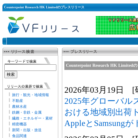
Counterpoint Research HK Limitedのプレスリリース
Counterpoint Research HK Lim
2026年03月19日
旅行・観光・地域情報
2025年グローバ
不動産
農林水産
おける地域別出荷
鉄鋼・非鉄・金属
繊維・エネルギー・素材
AppleとSamsun
精密機器
新聞・出版・放送
食品関連