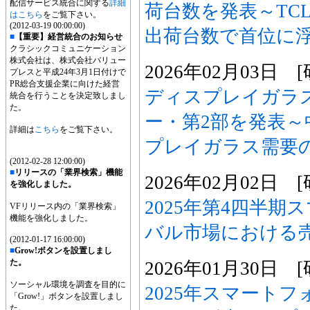
配信サービス統合に関する
詳細
荷台数を発表～TC
はこちら
をご覧下さい。
(2012-03-19 00:00:00)
出荷台数で首位に
■
【重要】経営統合のお知らせ
クラシックコミュニケーション
株式会社は、株式会社バリュー
2026年02月03日
プレスと平成24年3月1日付けで
PR総合支援企業に向けた経営
ディスプレイガラ
統合を行うことを決定致しまし
た。
ー・第2部を発表
詳細は
こちら
をご覧下さい。
プレイガラス需要の
(2012-02-28 12:00:00)
■
リリースの「業界検索」機能
2026年02月02日
を強化しました。
2025年第4四半
VFリリース内の「業界検索」
機能を強化しました。
バル市場における
(2012-01-17 16:00:00)
■
Grow!ボタンを設置しまし
た。
2026年01月30日
ソーシャル環境を調査を目的に
2025年スマート
「Grow!」ボタンを設置しまし
た。