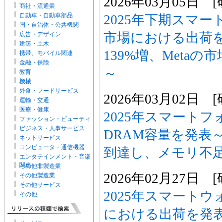
2026年03月05日
商社・流通業
自動車・自動車部品
2025年下期スマ
国・自治体・公共機関
市場における出荷
広告・デザイン
建築・土木
139%増、Meta
携帯、モバイル関連
金融・保険
～
教育
機械
外食・フードサービス
2026年03月02日
運輸・交通
医療・健康
2025年スマート
ファッション・ビューティ
ー
ビジネス・人事サービス
DRAM容量を発表～
ネットサービス
コンピュータ・通信機器
到達し、メモリ不
エンタテインメント・音楽
関連
その他非製造業
2026年02月27日
その他製造業
その他サービス
2025年スマート
その他
における出荷を発