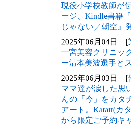
現役小学校教師が
ージ、Kindle書
じゃない／朝空』
2025年06月04日 [
一宮美容クリニッ
ー清本美波選手と
2025年06月03日 [
ママ達が涙した思
んの「今」をカタチ
アート。Katatt(
から限定ご予約キ