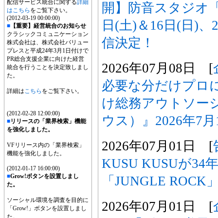
配信サービス統合に関する
詳細
開】防音スタジオ「
はこちら
をご覧下さい。
(2012-03-19 00:00:00)
日(土)＆16日(日
■
【重要】経営統合のお知らせ
クラシックコミュニケーション
信決定！
株式会社は、株式会社バリュー
プレスと平成24年3月1日付けで
PR総合支援企業に向けた経営
2026年07月08日 [
統合を行うことを決定致しまし
た。
必要な分だけプロ
詳細は
こちら
をご覧下さい。
け総務アウトソーシン
(2012-02-28 12:00:00)
ウス）』2026年7
■
リリースの「業界検索」機能
を強化しました。
2026年07月01日 [
VFリリース内の「業界検索」
機能を強化しました。
KUSU KUSUが3
(2012-01-17 16:00:00)
■
Grow!ボタンを設置しまし
「JUNGLE ROCK
た。
ソーシャル環境を調査を目的に
2026年07月01日 [
「Grow!」ボタンを設置しまし
た。