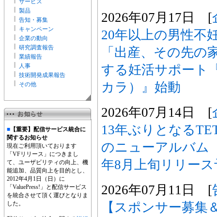
サービス
製品
2026年07月17日 [
告知・募集
キャンペーン
20年以上の男性不
企業の動向
研究調査報告
「出産、その先の
業績報告
する妊活サポート『
人事
技術開発成果報告
カラ）』始動
その他
2026年07月14日 [
13年ぶりとなるTET
■
【重要】配信サービス統合に
関するお知らせ
のニューアルバム『M
現在ご利用頂いております
「VFリリース」につきまし
年8月上旬リリー
て、ユーザビリティの向上、機
能追加、品質向上を目的とし、
2012年4月1日（日）に
2026年07月11日 [
「ValuePress!」と配信サービス
を統合させて頂く運びとなりま
【スポンサー募集
した。