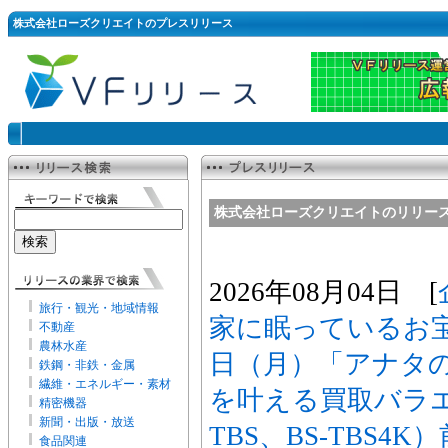
株式会社ローズクリエイトのプレスリリース
株式会社ローズクリエイトのリリー
2026年08月04日 [
旅行・観光・地域情報
家に眠っているお宝
不動産
農林水産
日（月）「アナタ
鉄鋼・非鉄・金属
繊維・エネルギー・素材
を叶える買取バラエ
精密機器
新聞・出版・放送
TBS、BS-TBS4
食品関連