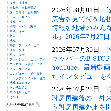
商社・流通業
自動車・自動車部品
2026年08月01日 [
国・自治体・公共機関
広告を見て街を応
広告・デザイン
建築・土木
情報を地域のみん
携帯、モバイル関連
金融・保険
ル』2026年7月27
教育
機械
外食・フードサービス
2026年07月30日 [
運輸・交通
医療・健康
ラッパーのB-STOP
ファッション・ビューティ
ー
ビジネス・人事サービス
YouTube、最新
ネットサービス
コンピュータ・通信機器
たインタビューを
エンタテインメント・音楽
関連
その他非製造業
2026年07月23日 [
その他製造業
その他サービス
乳房再建後の「外
その他
う乳房再建外来を