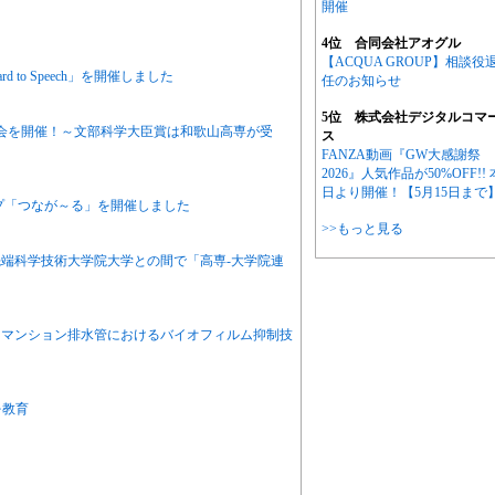
開催
4位 合同会社アオグル
【ACQUA GROUP】相談役
to Speech」を開催しました
任のお知らせ
5位 株式会社デジタルコマ
会を開催！～文部科学大臣賞は和歌山高専が受
ス
FANZA動画『GW大感謝祭
2026』人気作品が50%OFF!! 
日より開催！【5月15日まで
プ「つなが～る」を開催しました
>>もっと見る
端科学技術大学院大学との間で「高専-大学院連
、マンション排水管におけるバイオフィルム抑制技
を教育