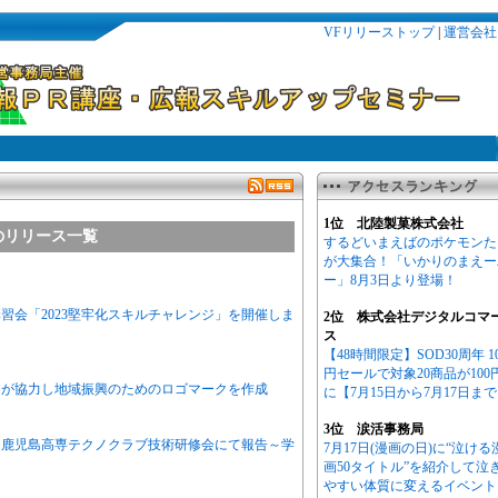
VFリリーストップ
|
運営会社
1位 北陸製菓株式会社
のリリース一覧
するどいまえばのポケモンた
が大集合！「いかりのまえー
ー」8月3日より登場！
習会「2023堅牢化スキルチャレンジ」を開催しま
2位 株式会社デジタルコマ
ス
【48時間限定】SOD30周年 1
円セールで対象20商品が100
局が協力し地域振興のためのロゴマークを作成
に【7月15日から7月17日ま
3位 涙活事務局
を鹿児島高専テクノクラブ技術研修会にて報告～学
7月17日(漫画の日)に“泣ける
画50タイトル”を紹介して泣
やすい体質に変えるイベント