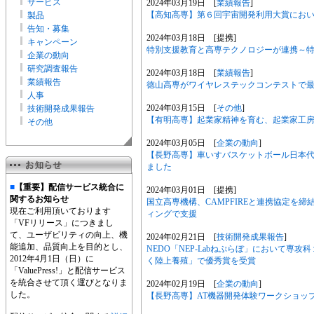
サービス
2024年03月19日 [
業績報告
]
【高知高専】第６回宇宙開発利用大賞にお
製品
告知・募集
2024年03月18日 [提携]
キャンペーン
特別支援教育と高専テクノロジーが連携～
企業の動向
研究調査報告
2024年03月18日 [
業績報告
]
業績報告
徳山高専がワイヤレステックコンテストで
人事
2024年03月15日 [
その他
]
技術開発成果報告
【有明高専】起業家精神を育む、起業家工
その他
2024年03月05日 [
企業の動向
]
【長野高専】車いすバスケットボール日本代
ました
■
【重要】配信サービス統合に
2024年03月01日 [提携]
関するお知らせ
国立高専機構、CAMPFIREと連携協定を
現在ご利用頂いております
ィングで支援
「VFリリース」につきまし
て、ユーザビリティの向上、機
2024年02月21日 [
技術開発成果報告
]
能追加、品質向上を目的とし、
NEDO「NEP-Labねぷらぼ」において専
2012年4月1日（日）に
く陸上養殖」で優秀賞を受賞
「ValuePress!」と配信サービス
を統合させて頂く運びとなりま
2024年02月19日 [
企業の動向
]
した。
【長野高専】AT機器開発体験ワークショッ