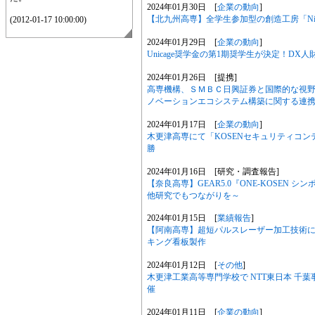
2024年01月30日 [
企業の動向
]
【北九州高専】全学生参加型の創造工房「Ni
(2012-01-17 10:00:00)
2024年01月29日 [
企業の動向
]
Unicage奨学金の第1期奨学生が決定！D
2024年01月26日 [提携]
高専機構、ＳＭＢＣ日興証券と国際的な視
ノベーションエコシステム構築に関する連
2024年01月17日 [
企業の動向
]
木更津高専にて「KOSENセキュリティコンテス
勝
2024年01月16日 [研究・調査報告]
【奈良高専】GEAR5.0『ONE-KOSEN
他研究でもつながりを～
2024年01月15日 [
業績報告
]
【阿南高専】超短パルスレーザー加工技術
キング看板製作
2024年01月12日 [
その他
]
木更津工業高等専門学校で NTT東日本 千
催
2024年01月11日 [
企業の動向
]