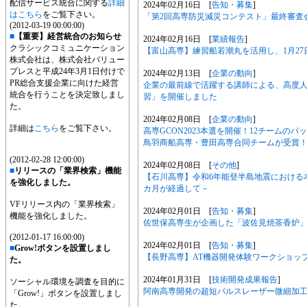
配信サービス統合に関する
詳細
2024年02月16日 [
告知・募集
]
はこちら
をご覧下さい。
「第2回高専防災減災コンテスト」最終審査会
(2012-03-19 00:00:00)
■
【重要】経営統合のお知らせ
2024年02月16日 [
業績報告
]
クラシックコミュニケーション
【富山高専】練習船若潮丸を活用し、1月2
株式会社は、株式会社バリュー
プレスと平成24年3月1日付けで
2024年02月13日 [
企業の動向
]
PR総合支援企業に向けた経営
企業の最前線で活躍する講師による、高度人
統合を行うことを決定致しまし
習」を開催しました
た。
2024年02月08日 [
企業の動向
]
詳細は
こちら
をご覧下さい。
高専GCON2023本選を開催！12チーム
鳥羽商船高専・豊田高専合同チームが受賞
(2012-02-28 12:00:00)
2024年02月08日 [
その他
]
■
リリースの「業界検索」機能
【石川高専】令和6年能登半島地震における
を強化しました。
カ月が経過して－
VFリリース内の「業界検索」
2024年02月01日 [
告知・募集
]
機能を強化しました。
佐世保高専生が企画した「波佐見焼茶香炉」が
(2012-01-17 16:00:00)
2024年02月01日 [
告知・募集
]
■
Grow!ボタンを設置しまし
【長野高専】AT機器開発体験ワークショッ
た。
2024年01月31日 [
技術開発成果報告
]
ソーシャル環境を調査を目的に
阿南高専開発の超短パルスレーザー微細加工
「Grow!」ボタンを設置しまし
た。