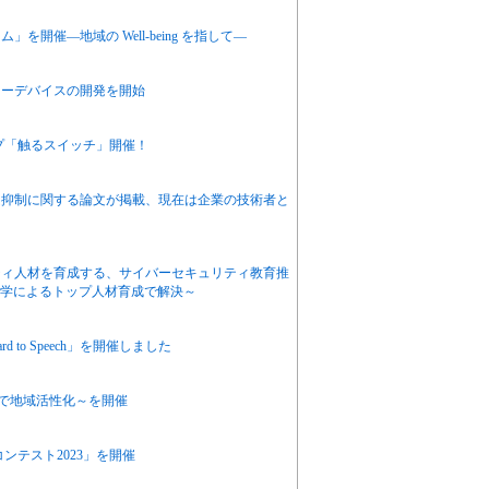
開催―地域の Well-being を指して―
ワーデバイスの開発を開始
プ「触るスイッチ」開催！
ム抑制に関する論文が掲載、現在は企業の技術者と
ティ人材を育成する、サイバーセキュリティ教育推
官学によるトップ人材育成で解決～
to Speech」を開催しました
Iで地域活性化～を開催
ンテスト2023」を開催