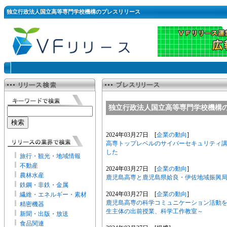
独立行政法人国立高等専門学校機構のプレスリリース
独立行政法人国立高等専門学校機構
2024年03月27日 [
企業の動向
]
高専トップレベルのサイバーセキュリティ講
した
旅行・観光・地域情報
不動産
2024年03月27日 [
企業の動向
]
農林水産
鹿児島高専と鹿児島県姶良・伊佐地域振興
鉄鋼・非鉄・金属
2024年03月27日 [
企業の動向
]
繊維・エネルギー・素材
鹿児島高専の科学コミュニケーション活動
精密機器
生主体の出前授業、科学工作教室～
新聞・出版・放送
食品関連