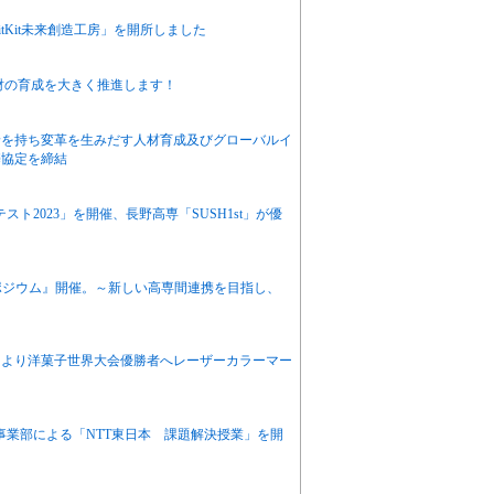
tKit未来創造工房」を開所しました
X人財の育成を大きく推進します！
野を持ち変革を生みだす人材育成及びグローバルイ
携協定を締結
ト2023」を開催、長野高専「SUSH1st」が優
 シンポジウム』開催。～新しい高専間連携を目指し、
により洋菓子世界大会優勝者へレーザーカラーマー
葉事業部による「NTT東日本 課題解決授業」を開