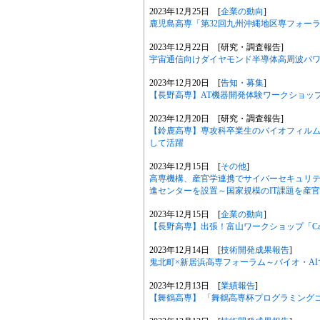
2023年12月25日 [
企業の動向
]
鹿児島高専「第32回九州沖縄地区専フォーラム」を
2023年12月22日 [研究・調査報告]
宇宙通信向けダイヤモンド半導体高周波パ
2023年12月20日 [
告知・募集
]
【長野高専】AT機器開発体験ワークショッ
2023年12月20日 [研究・調査報告]
【鈴鹿高専】専攻科卒業生のバイオフィル
して活躍
2023年12月15日 [
その他
]
高専機構、産官学連携でサイバーセキュリ
進センターを設置～国家規模のIT課題を産
2023年12月15日 [
企業の動向
]
【長野高専】出張！富山ワークショップ「Card 
2023年12月14日 [
技術開発成果報告
]
鬼北町×新居浜高専フォーラム～バイオ・A
2023年12月13日 [
業績報告
]
【舞鶴高専】 「舞鶴高専杯プログラミングコ