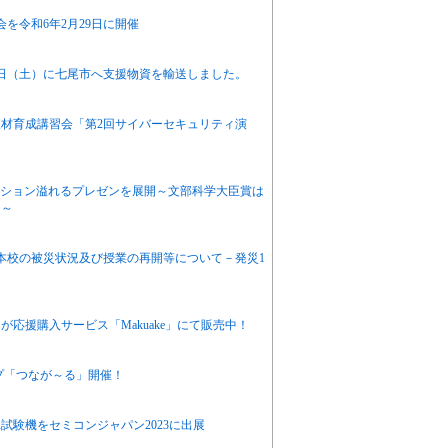
を令和6年2月29日に開催
7日（土）に七尾市へ支援物資を輸送しました。
材育成講習会「第2回サイバーセキュリティ演
のパッション溢れるプレゼンを展開～文部科学大臣賞は
！～
本校の被災状況及び授業の再開等について－発災1
応援購入サービス「Makuake」にて販売中！
プ「つなが～る」開催！
試験機をセミコンジャパン2023に出展