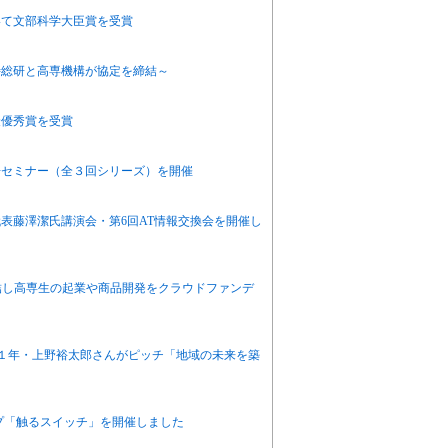
いて文部科学大臣賞を受賞
特総研と高専機構が協定を締結～
最優秀賞を受賞
房セミナー（全３回シリーズ）を開催
表藤澤潔氏講演会・第6回AT情報交換会を開催し
締結し高専生の起業や商品開発をクラウドファンデ
攻科１年・上野裕太郎さんがピッチ「地域の未来を築
プ「触るスイッチ」を開催しました