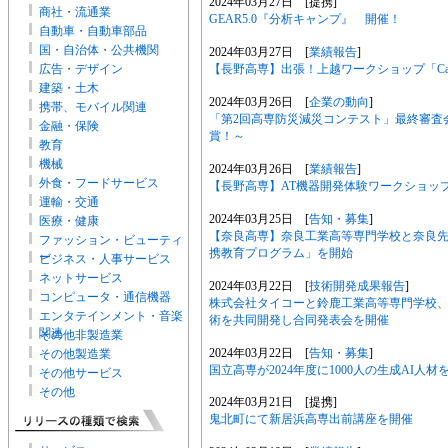
2024年03月27日 [提携]
商社・流通業
GEAR5.0『分析キャンプ』 開催！
自動車・自動車部品
国・自治体・公共機関
2024年03月27日 [
業績報告
]
【長野高専】出張！上越ワークショップ「Card 
広告・デザイン
建築・土木
2024年03月26日 [
企業の動向
]
携帯、モバイル関連
「第2回高専防災減災コンテスト」最終審査
金融・保険
賞！～
教育
機械
2024年03月26日 [
業績報告
]
外食・フードサービス
【長野高専】AT機器開発体験ワークショッ
運輸・交通
2024年03月25日 [
告知・募集
]
医療・健康
【奈良高専】奈良工業高等専門学校と奈良先
ファッション・ビューティ
携教育プログラム」を開始
ー
ビジネス・人事サービス
ネットサービス
2024年03月22日 [
技術開発成果報告
]
コンピュータ・通信機器
株式会社タイコーと鈴鹿工業高等専門学校
エンタテインメント・音楽
術を共同開発し合同発表会を開催
関連
その他非製造業
2024年03月22日 [
告知・募集
]
その他製造業
国立高専が2024年度に1000人の生成AI人材
その他サービス
その他
2024年03月21日 [提携]
鬼北町にて新居浜高専出前講座を開催