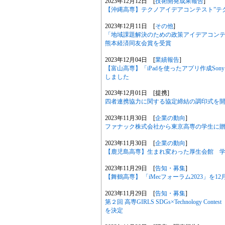
2023年12月12日 [
技術開発成果報告
]
【沖縄高専】テクノアイデアコンテスト”テク
2023年12月11日 [
その他
]
「地域課題解決のための政策アイデアコン
熊本経済同友会賞を受賞
2023年12月04日 [
業績報告
]
【富山高専】「iPadを使ったアプリ作成So
しました
2023年12月01日 [提携]
四者連携協力に関する協定締結の調印式を
2023年11月30日 [
企業の動向
]
ファナック株式会社から東京高専の学生に
2023年11月30日 [
企業の動向
]
【鹿児島高専】生まれ変わった厚生会館 
2023年11月29日 [
告知・募集
]
【舞鶴高専】 「iMecフォーラム2023」を
2023年11月29日 [
告知・募集
]
第２回 高専GIRLS SDGs×Technology C
を決定