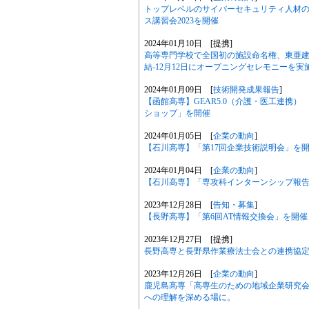
トップレベルのサイバーセキュリティ人材の輩
ス講習会2023を開催
2024年01月10日 [提携]
高等専門学校で全国初の施設命名権、東亜
結-12月12日にオープニングセレモニーを実施
2024年01月09日 [
技術開発成果報告
]
【函館高専】GEAR5.0（介護・医工連携
ショップ」を開催
2024年01月05日 [
企業の動向
]
【石川高専】「第17回企業技術説明会」を
2024年01月04日 [
企業の動向
]
【石川高専】「専攻科インターンシップ報
2023年12月28日 [
告知・募集
]
【長野高専】「第6回AT情報交換会」を開催
2023年12月27日 [提携]
長野高専と長野県作業療法士会との連携協
2023年12月26日 [
企業の動向
]
鹿児島高専「高専生のための地域企業研究
への理解を深める場に。