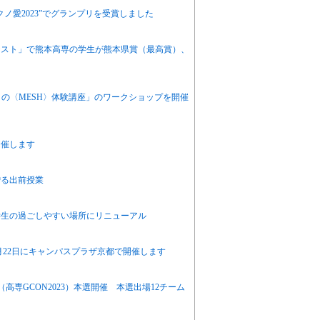
ノ愛2023”でグランプリを受賞しました
テスト」で熊本高専の学生が熊本県賞（最高賞）、
ny の〈MESH〉体験講座」のワークショップを開催
開催します
贈る出前授業
学生の過ごしやすい場所にリニューアル
12月22日にキャンパスプラザ京都で開催します
ontest （高専GCON2023）本選開催 本選出場12チーム