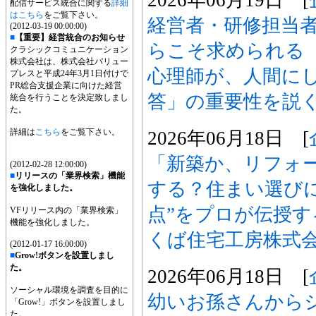
配信サービス統合に関する
詳細
はこちら
をご覧下さい。
経営者・研修担当者
(2012-03-19 00:00:00)
■
【重要】経営統合のお知らせ
らこそ求められる
クラシックコミュニケーション
株式会社は、株式会社バリュー
心理師が、人間に
プレスと平成24年3月1日付けで
PR総合支援企業に向けた経営
答」の重要性を説
統合を行うことを決定致しまし
た。
詳細は
こちら
をご覧下さい。
2026年06月18日 [
「新築か、リフォ
(2012-02-28 12:00:00)
■
リリースの「業界検索」機能
する？住まい選びに
を強化しました。
点”をプロが伝授
VFリリース内の「業界検索」
機能を強化しました。
くば住宅工房株式
(2012-01-17 16:00:00)
■
Grow!ボタンを設置しまし
た。
2026年06月18日 [
ソーシャル環境を調査を目的に
幼いお孫さんから
「Grow!」ボタンを設置しまし
た。