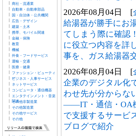
商社・流通業
自動車・自動車部品
2026年08月04日 [
国・自治体・公共機関
給湯器が勝手にお
広告・デザイン
建築・土木
てしまう際に確認
携帯、モバイル関連
金融・保険
に役立つ内容を詳
教育
機械
事を、ガス給湯器
外食・フードサービス
運輸・交通
医療・健康
2026年08月04日 [
ファッション・ビューティ
ー
ビジネス・人事サービス
企業のデジタル化
ネットサービス
コンピュータ・通信機器
わせ先が分からな
エンタテインメント・音楽
関連
その他非製造業
――IT・通信・O
その他製造業
で支援するサービスを
その他サービス
その他
ブログで紹介