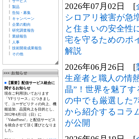
サービス
2026年07月02日 [
製品
告知・募集
シロアリ被害が急
キャンペーン
企業の動向
と住まいの安全性
研究調査報告
業績報告
宅を守るためのポ
人事
技術開発成果報告
解説
その他
2026年06月26日 [
生産者と職人の情熱
■
【重要】配信サービス統合に
晶”！世界を魅了
関するお知らせ
現在ご利用頂いております
の中でも厳選した
「VFリリース」につきまし
て、ユーザビリティの向上、機
から紹介するコラ
能追加、品質向上を目的とし、
2012年4月1日（日）に
「ValuePress!」と配信サービス
が公開
を統合させて頂く運びとなりま
した。
2026年06月19日 [