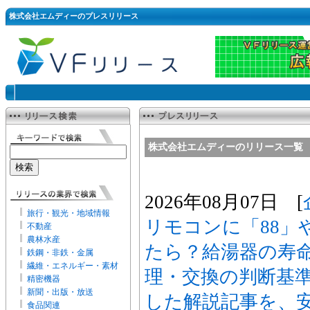
株式会社エムディーのプレスリリース
株式会社エムディーのリリース一覧
2026年08月07日 [
旅行・観光・地域情報
リモコンに「88」
不動産
農林水産
たら？給湯器の寿
鉄鋼・非鉄・金属
繊維・エネルギー・素材
理・交換の判断基
精密機器
新聞・出版・放送
した解説記事を、
食品関連